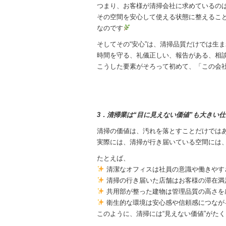
つまり、お客様が清掃会社に求めているの
その空間を安心して使える状態に整えるこ
なのです
そしてその“安心”は、清掃品質だけでは生
時間を守る、礼儀正しい、報告がある、相
こうした要素がそろって初めて、「この会
3．清掃業は“目に見えない価値”も大きい仕
清掃の価値は、汚れを落とすことだけでは
実際には、清掃が行き届いている空間には
たとえば、
清潔なオフィスは社員の意識や働きやす
清掃の行き届いた店舗はお客様の滞在満
共用部が整った建物は管理品質の高さを
衛生的な環境は安心感や信頼感につなが
このように、清掃には“見えない価値”がた