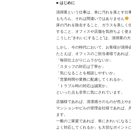
■ はじめに
清掃業という仕事は、単に汚れを落とす仕
もちろん、それは間違いではありません
床の汚れを除去すること、ガラスを美しく
すること、オフィスや店舗を気持ちよく使
こうした“きれいにすること”は、清掃業の
しかし、今の時代において、お客様が清掃
たとえば、オフィスのご担当者様であれば
「毎回仕上がりにムラがないか」
「スタッフの対応は丁寧か」
「気になることを相談しやすいか」
「営業時間や業務に配慮してくれるか」
「トラブル時の対応は誠実か」
といった点も非常に気にされています。
店舗様であれば、清潔感そのものが売上や
マンションやビルの管理会社様であれば、
ます。
一般のご家庭であれば、単にきれいになる
よく対応してくれるか」も大切なポイント