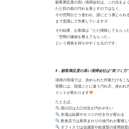
顧客満足度の高い清掃会社は、この点をよ
ただ目の前の汚れを落とすのではなく、
その空間がどう使われ、誰にどう感じられ
まで意識して作業しています
その結果、お客様は「ただ掃除してもらっ
「空間の価値を整えてもらった」
という感覚を持ちやすくなるのです。
4．顧客満足度の高い清掃会社は“気づく力
清掃の現場では、決められた作業だけをこ
実際には、現場ごとに違う汚れ方、使われ
イントが変わります
たとえば、
雨の日は入口付近が汚れやすい
冬場は結露やホコリの付き方が変わる
飲食店では厨房まわりの油汚れが蓄積し
オフィスでは会議室や給湯室の使用頻度