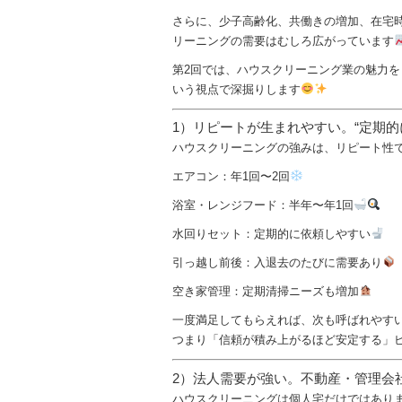
さらに、少子高齢化、共働きの増加、在宅
リーニングの需要はむしろ広がっています
第2回では、ハウスクリーニング業の魅力
いう視点で深掘りします
1）リピートが生まれやすい。“定期的
ハウスクリーニングの強みは、リピート性
エアコン：年1回〜2回
浴室・レンジフード：半年〜年1回
水回りセット：定期的に依頼しやすい
引っ越し前後：入退去のたびに需要あり
空き家管理：定期清掃ニーズも増加
一度満足してもらえれば、次も呼ばれやす
つまり「信頼が積み上がるほど安定する」
2）法人需要が強い。不動産・管理会
ハウスクリーニングは個人宅だけではあり