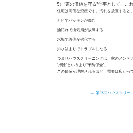
5）“家の価値を守る”仕事として、こ
住宅は高価な資産です。汚れを放置すると
カビでパッキンが傷む
油汚れで換気扇が故障する
水垢で設備が劣化する
排水詰まりでトラブルになる
つまりハウスクリーニングは、家のメンテ
“掃除”というより“予防保全”。
この価値が理解されるほど、需要は広がっ
←
第25回ハウスクリー