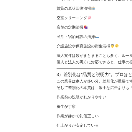
賃貸の原状回復清掃
空室クリーニング
店舗の定期清掃
民泊・宿泊施設の清掃
介護施設や保育施設の衛生清掃
法人案件は数がまとまることも多く、ルー
個人と法人の両方に対応できると、仕事の
3）差別化は“品質と説明力”。プロほ
この業界は参入が多い分、差別化が重要で
そして差別化の本質は、派手な広告よりも
作業前の説明がわかりやすい
養生が丁寧
作業が静かで礼儀正しい
仕上がりが安定している