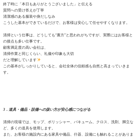
終了時に「本日もありがとうございました」と伝える
質問への受け答えが丁寧
清潔感のある服装や身だしなみ
こうした基本ができているだけで、お客様は安心して任せやすくなります。
清掃という仕事は、どうしても“裏方”と思われがちですが、実際にはお客様と
の接点も多い仕事です。
顧客満足度の高い会社は、
清掃作業と同じくらい、礼儀や印象も大切
だと理解しています
この基本がしっかりしていると、会社全体の信頼感も自然と高まっていきま
す。
3．道具・備品・設備への扱い方が安心感につながる
清掃の現場では、モップ、ポリッシャー、バキューム、クロス、洗剤、脚立な
ど、多くの道具を使用します。
また、お客様の施設内にある家具や備品、什器、設備にも触れることがありま