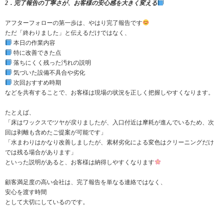
2．完了報告の丁寧さが、お客様の安心感を大きく変える
アフターフォローの第一歩は、やはり完了報告です
ただ「終わりました」と伝えるだけではなく、
本日の作業内容
特に改善できた点
落ちにくく残った汚れの説明
気づいた設備不具合や劣化
次回おすすめ時期
などを共有することで、お客様は現場の状況を正しく把握しやすくなります。
たとえば、
「床はワックスでツヤが戻りましたが、入口付近は摩耗が進んでいるため、次
回は剥離も含めたご提案が可能です」
「水まわりはかなり改善しましたが、素材劣化による変色はクリーニングだけ
では残る場合があります」
といった説明があると、お客様は納得しやすくなります
顧客満足度の高い会社は、完了報告を単なる連絡ではなく、
安心を渡す時間
として大切にしているのです。