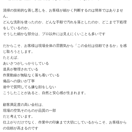
清掃の技術的な善し悪しを、お客様が細かく判断するのは簡単ではありませ
ん。
どんな洗剤を使ったのか、どんな手順で汚れを落としたのか、どこまで下処理
をしているのか。
そうした細かな部分は、プロ以外には見えにくいことも多いです
だからこそ、お客様は現場全体の雰囲気から「この会社は信頼できるか」を感
じ取ろうとします。
たとえば、
あいさつがしっかりしている
道具が整理されている
作業動線が無駄なく落ち着いている
備品への扱いが丁寧
途中で質問しても嫌な顔をしない
こうしたことがあると、自然と安心感が生まれます。
顧客満足度の高い会社は、
現場の空気そのものが品質の一部
だと考えています。
仕上がりだけでなく、作業中の印象まで大切にしているからこそ、お客様から
の信頼が高まるのです