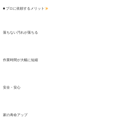
■ プロに依頼するメリット
落ちない汚れが落ちる
作業時間が大幅に短縮
安全・安心
家の寿命アップ