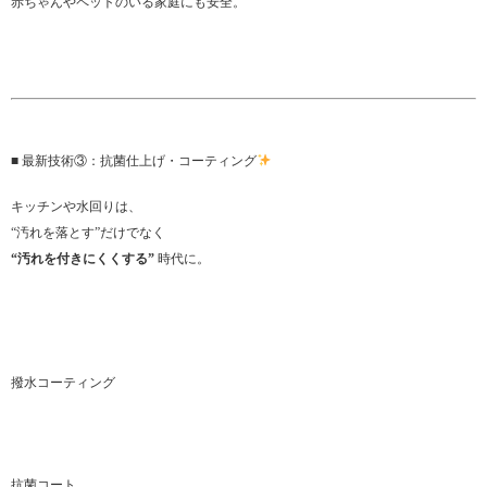
赤ちゃんやペットのいる家庭にも安全。
■ 最新技術③：抗菌仕上げ・コーティング
キッチンや水回りは、
“汚れを落とす”だけでなく
“汚れを付きにくくする”
時代に。
撥水コーティング
抗菌コート