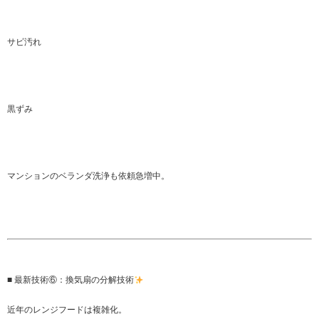
サビ汚れ
黒ずみ
マンションのベランダ洗浄も依頼急増中。
■ 最新技術⑥：換気扇の分解技術
近年のレンジフードは複雑化。