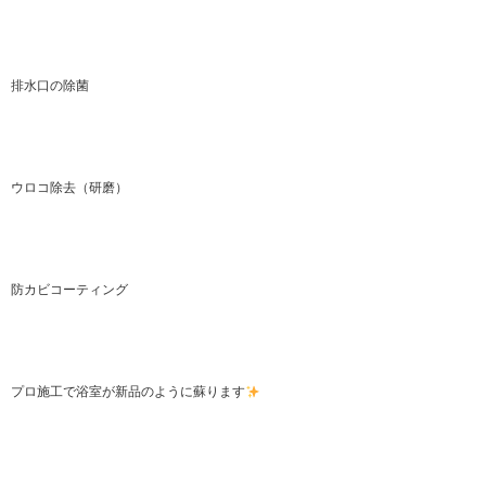
排水口の除菌
ウロコ除去（研磨）
防カビコーティング
プロ施工で浴室が新品のように蘇ります