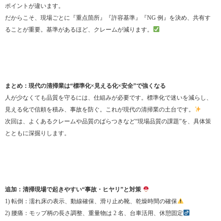
ポイントが違います。
だからこそ、現場ごとに『重点箇所』『許容基準』『NG 例』を決め、共有す
ることが重要。基準があるほど、クレームが減ります。
まとめ：現代の清掃業は“標準化×見える化×安全”で強くなる
人が少なくても品質を守るには、仕組みが必要です。標準化で迷いを減らし、
見える化で信頼を積み、事故を防ぐ。これが現代の清掃業の土台です。
次回は、よくあるクレームや品質のばらつきなど“現場品質の課題”を、具体策
とともに深掘りします。
追加：清掃現場で起きやすい“事故・ヒヤリ”と対策
1) 転倒：濡れ床の表示、動線確保、滑り止め靴、乾燥時間の確保
2) 腰痛：モップ柄の長さ調整、重量物は 2 名、台車活用、休憩固定‍