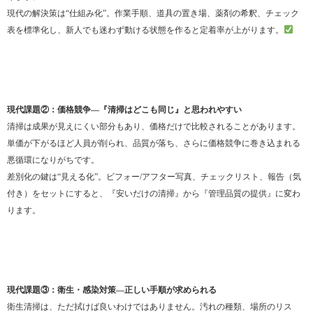
現代の解決策は“仕組み化”。作業手順、道具の置き場、薬剤の希釈、チェック
表を標準化し、新人でも迷わず動ける状態を作ると定着率が上がります。
現代課題②：価格競争—『清掃はどこも同じ』と思われやすい
清掃は成果が見えにくい部分もあり、価格だけで比較されることがあります。
単価が下がるほど人員が削られ、品質が落ち、さらに価格競争に巻き込まれる
悪循環になりがちです。
差別化の鍵は“見える化”。ビフォー/アフター写真、チェックリスト、報告（気
付き）をセットにすると、『安いだけの清掃』から『管理品質の提供』に変わ
ります。
現代課題③：衛生・感染対策—正しい手順が求められる
衛生清掃は、ただ拭けば良いわけではありません。汚れの種類、場所のリス