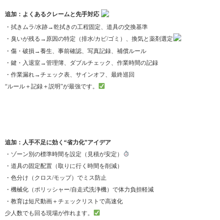
追加：よくあるクレームと先手対応
・拭きムラ/水跡→乾拭きの工程固定、道具の交換基準
・臭いが残る→原因の特定（排水/カビ/ゴミ）、換気と薬剤選定
・傷・破損→養生、事前確認、写真記録、補償ルール
・鍵・入退室→管理簿、ダブルチェック、作業時間の記録
・作業漏れ→チェック表、サインオフ、最終巡回
“ルール＋記録＋説明”が最強です。
追加：人手不足に効く“省力化”アイデア
・ゾーン別の標準時間を設定（見積が安定）
・道具の固定配置（取りに行く時間を削減）
・色分け（クロス/モップ）でミス防止
・機械化（ポリッシャー/自走式洗浄機）で体力負担軽減
・教育は短尺動画＋チェックリストで高速化
少人数でも回る現場が作れます。