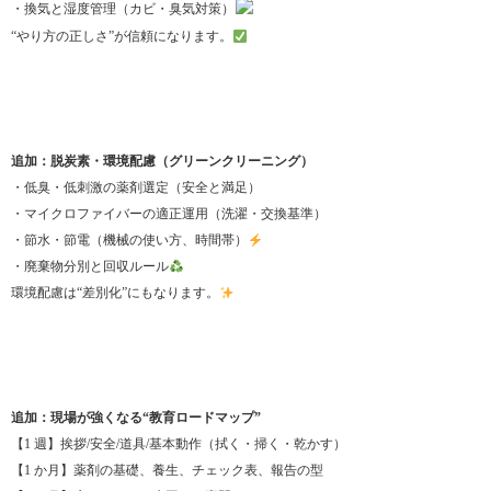
・換気と湿度管理（カビ・臭気対策）
“やり方の正しさ”が信頼になります。
追加：脱炭素・環境配慮（グリーンクリーニング）
・低臭・低刺激の薬剤選定（安全と満足）
・マイクロファイバーの適正運用（洗濯・交換基準）
・節水・節電（機械の使い方、時間帯）
・廃棄物分別と回収ルール
環境配慮は“差別化”にもなります。
追加：現場が強くなる“教育ロードマップ”
【1 週】挨拶/安全/道具/基本動作（拭く・掃く・乾かす）
【1 か月】薬剤の基礎、養生、チェック表、報告の型