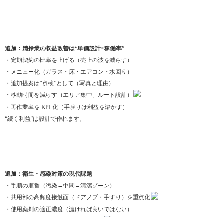
追加：清掃業の収益改善は“単価設計×稼働率”
・定期契約の比率を上げる（売上の波を減らす）
・メニュー化（ガラス・床・エアコン・水回り）
・追加提案は“点検”として（写真と理由）
・移動時間を減らす（エリア集中、ルート設計）
・再作業率を KPI 化（手戻りは利益を溶かす）
“続く利益”は設計で作れます。
追加：衛生・感染対策の現代課題
・手順の順番（汚染→中間→清潔ゾーン）
・共用部の高頻度接触面（ドアノブ・手すり）を重点化
・使用薬剤の適正濃度（濃ければ良いではない）