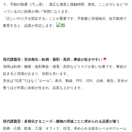
ク、手順の順番（汚→清）、適正な濃度と接触時間、換気。ここがズレると“や
っているのに効果が薄い”状態になります。
『正しいやり方を固定する』ことが重要です。手順書と現場掲示、短尺動画で
教育すると、品質が安定します。
現代課題④：安全衛生—転倒・薬剤・高所…事故が起きやすい
清掃は転倒・腰痛・薬剤事故・感電・高所などリスクが多い仕事です。事故が
起きると現場が止まり、信頼も失います。
安全は“注意”ではなく“ルール”。表示、動線、PPE、SDS、点検、報告。安全が
整うほど作業に余裕が生まれ、品質も上がります。
現代課題⑤：多様化するニーズ—建物の用途ごとに求められる品質が違う
医療・介護、飲食、工場、オフィス、住宅。求められる衛生レベルやクレーム