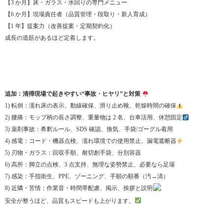
【3 か月】床・ガラス・水回りの専門メニュー
【6 か月】現場責任者（品質管理・段取り・新人育成）
【1 年】提案力（改善提案・定期契約化）
成長の道筋があるほど定着します。
追加：清掃現場で起きやすい“事故・ヒヤリ”と対策
1) 転倒：濡れ床の表示、動線確保、滑り止め靴、乾燥時間の確保
2) 腰痛：モップ柄の長さ調整、重量物は 2 名、台車活用、休憩固定‍
3) 薬剤事故：希釈ルール、SDS 確認、換気、手袋/ゴーグル着用
4) 感電：コード・機器点検、濡れ環境での使用禁止、漏電遮断器
5) 刃物・ガラス：回収手順、耐切創手袋、分別容器
6) 高所：脚立の点検、3 点支持、無理な姿勢禁止、必要なら足場
7) 感染：手指衛生、PPE、ゾーニング、手順の順番（汚→清）
8) 近隣・苦情：作業音・時間帯配慮、掲示、挨拶と説明
安全が整うほど、品質もスピードも上がります。