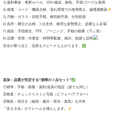
3) 薬剤事故：希釈ルール、SDS 確認、換気、手袋/ゴーグル着用
4) 感電：コード・機器点検、濡れ環境での使用禁止、漏電遮断器
5) 刃物・ガラス：回収手順、耐切創手袋、分別容器
6) 高所：脚立の点検、3 点支持、無理な姿勢禁止、必要なら足場
7) 感染：手指衛生、PPE、ゾーニング、手順の順番（汚→清）
8) 近隣・苦情：作業音・時間帯配慮、掲示、挨拶と説明
安全が整うほど、品質もスピードも上がります。
追加：品質が安定する“清掃の 3 点セット”
①標準：手順・順番・薬剤/道具の指定（誰でも同じ）
②検査：チェックリストと写真（ビフォー/アフター）
③報告：気付き（破損・漏水・害虫・臭気）を共有
『見える化』がクレームを減らします。