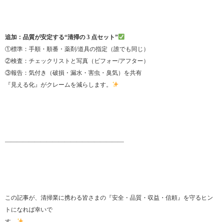
追加：品質が安定する“清掃の 3 点セット”
①標準：手順・順番・薬剤/道具の指定（誰でも同じ）
②検査：チェックリストと写真（ビフォー/アフター）
③報告：気付き（破損・漏水・害虫・臭気）を共有
『見える化』がクレームを減らします。
――――――――――――――――――――
この記事が、清掃業に携わる皆さまの『安全・品質・収益・信頼』を守るヒン
トになれば幸いで
す。