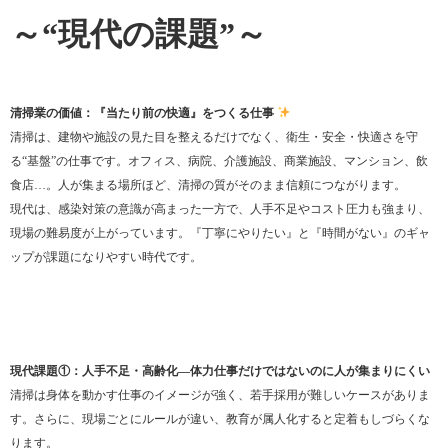
～“現代の課題”～
清掃業の価値：『当たり前の快適』をつくる仕事
清掃は、建物や施設の見た目を整えるだけでなく、衛生・安全・快適さを守
る“基盤”の仕事です。オフィス、病院、介護施設、商業施設、マンション、飲
食店…。人が集まる場所ほど、清掃の質がそのまま信頼につながります。
現代は、感染対策の意識が高まった一方で、人手不足やコスト圧力も強まり、
現場の難易度が上がっています。『丁寧にやりたい』と『時間がない』のギャ
ップが課題になりやすい時代です。
現代課題①：人手不足・高齢化—体力仕事だけではないのに人が集まりにくい
清掃は身体を動かす仕事のイメージが強く、若手採用が難しいケースがありま
す。さらに、現場ごとにルールが違い、教育が属人化すると定着もしづらくな
ります。