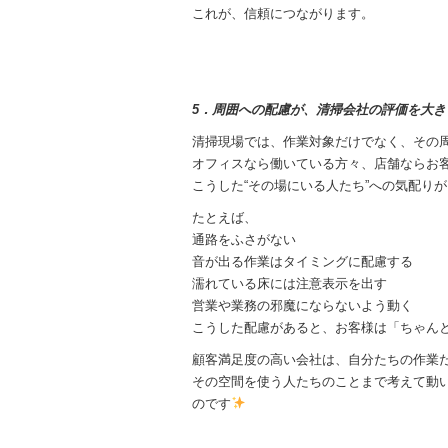
これが、信頼につながります。
5．周囲への配慮が、清掃会社の評価を大き
清掃現場では、作業対象だけでなく、その
オフィスなら働いている方々、店舗ならお
こうした“その場にいる人たち”への気配り
たとえば、
通路をふさがない
音が出る作業はタイミングに配慮する
濡れている床には注意表示を出す
営業や業務の邪魔にならないよう動く
こうした配慮があると、お客様は「ちゃん
顧客満足度の高い会社は、自分たちの作業
その空間を使う人たちのことまで考えて動
のです