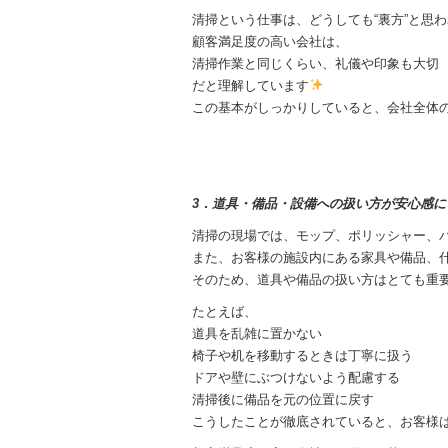
清掃という仕事は、どうしても“裏方”と思
顧客満足度の高い会社は、
清掃作業と同じくらい、礼儀や印象も大切
だと理解しています
この基本がしっかりしていると、会社全体
3．道具・備品・設備への扱い方が安心感に
清掃の現場では、モップ、ポリッシャー、
また、お客様の施設内にある家具や備品、
そのため、道具や備品の扱い方はとても重
たとえば、
道具を乱雑に置かない
椅子や机を移動するときは丁寧に扱う
ドアや壁にぶつけないよう配慮する
清掃後に備品を元の位置に戻す
こうしたことが徹底されていると、お客様